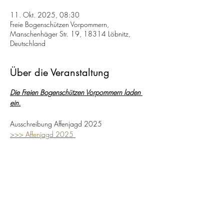
11. Okt. 2025, 08:30
Freie Bogenschützen Vorpommern,
Manschenhäger Str. 19, 18314 Löbnitz,
Deutschland
Über die Veranstaltung
Die Freien Bogenschützen Vorpommern laden 
ein.
Ausschreibung Affenjagd 2025
>>> Affenjagd 2025 
Die Freien Bogenschützen Vorpommern laden 
ein.
Termin:			
Samstag 11. Oktober 2025
Anmeldung		ab 08:30 
Uhr / Turnierstart 10:00 Uhr