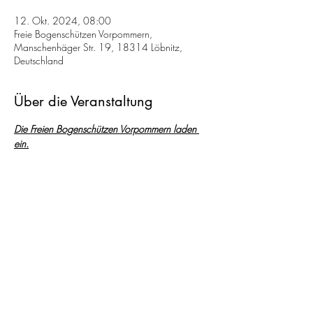
12. Okt. 2024, 08:00
Freie Bogenschützen Vorpommern,
Manschenhäger Str. 19, 18314 Löbnitz,
Deutschland
Über die Veranstaltung
Die Freien Bogenschützen Vorpommern laden 
ein.
Ausschreibung Affenjagd 2024
>>> Affenjagd 10.0
Die Freien Bogenschützen Vorpommern laden 
ein.
ca. 80 Startplätze
Termin: Samstag den, 12.10.2024
Weiterlesen >